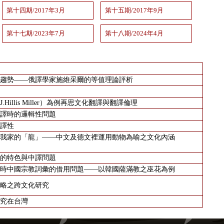
第十四期/2017年3月
第十五期/2017年9月
第十七期/2023年7月
第十八期/2024年4月
趨勢
—
—
俄譯學家施維采爾的等值理論評析
Hillis Miller）為例再思文化翻譯與翻譯倫理
譯時的邏輯性問題
譯性
我家的「龍」
—
—
中文及德文裡運用動物為喻之文化內涵
的特色與中譯問題
時中國宗教詞彙的借用問題
—
—
以韓國薩滿教之巫花為例
略之跨文化研究
究在台灣