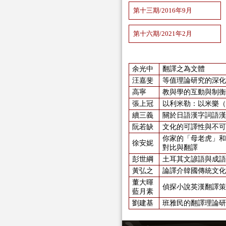
第十三期/2016年9月
第十六期/2021年2月
余光中
翻譯之為文體
汪嘉斐
等值理論研究的深化
高寧
教與學的互動與制衡
張上冠
以利米勒：以米樂（J.
續三義
關於日語漢字詞語漢
阮若缺
文化的可譯性與不可
你家的「母老虎」和
徐安妮
對比與翻譯
彭世綱
土耳其文諺語與成語
黃弘之
論譯介韓國傳統文化
董大暉
偵探小說英漢翻譯策
藍月素
劉建基
班雅民的翻譯理論研