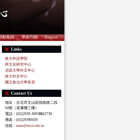
活動集錦
學術刊物
English
Links
政大外語學院
跨文化研究中心
北區大學外文中心
政大外文中心
國立政治大學首頁
Contact Us
地址：台北市文山區指南路二段
64號（道藩樓三樓）
電話：(02)2939-3091轉62739
傳真：(02)29390459
信箱：
trans@nccu.edu.tw