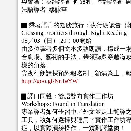
與會者：英語譯者 何致和、德語譯者 唐
法語譯者 繆詠華
▇ 乘著語言的翅膀旅行：夜行朗讀會（
Crossing Frontiers through Night Reading
08／03（日） 20：00開始
由多位譯者多個文本多語朗讀，構成一
合劇場、藝術的手法，帶領聽眾穿越海
樣的角落！
◎夜行朗讀採預約報名制，額滿為止，
http://goo.gl/Nn1eYW
▇ 譯口同聲：雙語雙向實作工作坊
Workshops: Found in Translation
專業譯者如何學習中／外文並走上翻譯
工具，該如何選擇與運用？實作工作坊
症，以實際演練操作，一窺翻譯堂奧！