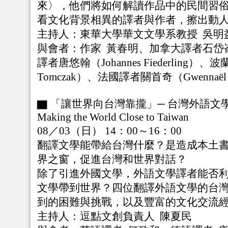
來〉，他們將如何解讀作品中的民間習
看文化背景相異的譯者與作者，擦出動
主持人：東華大學華文文學系教授 吳
與會者：作家 黃春明、加拿大譯者石岱崙（Da
譯者唐悠翰（Johannes Fiederling）
Tomczak）、法國譯者關首奇（Gwennaël G
▇ 「讓世界向台灣靠攏」─ 台灣外語文
Making the World Close to Taiwan
08／03（日） 14：00～16：00
翻譯文學能帶給台灣什麼？是造成本土
界之窗，促進台灣和世界對話？
除了引進外國文學，外語文學譯者能否
文學帶到世界？四位翻譯外語文學的台
到的困難與挑戰，以及豐富的文化交流
主持人：逗點文創負責人 陳夏民