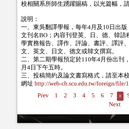
校相關系所師生踴躍賜稿，以光篇幅，
說明：
一、東吳翻譯學報，每年4月及10日出
文刊名BO；內容刊登英、日、德、韓語
學實務報告、譯作、評論、書評、譯評
文、英文、日文、德文或韓文撰寫。
二、第二期學報預定於110年4月份出刊，
月4日下午五時。
三、投稿簡約及論文書寫格式，請至本
網址
http://web-ch.scu.edu.tw/foreign/file
Prev
1
2
3
4
5
6
7
8
Next