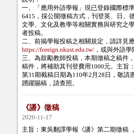
一、「應用外語學報」現已登錄國際標
6415，採公開徵稿方式，刊登英、日、
文學、文化及教學等相關實務與研究之學
者投稿。
二、前揭學報投稿之相關規定，請詳見
https://foreign.nkust.edu.tw/
，或與外語學
三、為鼓勵教師投稿，本期徵稿之稿件
稿件，將補助其刊登費用
1000
元。主旨
第
31
期截稿日期為
110
年
2
月
28
日，敬請
踴躍賜稿，請查照。
《譒》徵稿
2020-11-17
主旨：東吳翻譯學報《譒》第二期徵稿 