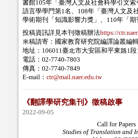
書館
105
年「臺灣人文及社會科學引文索
語言學學門第
1
名、
108
年「臺灣人文及
學術期刊「知識影響力獎」、
110
年「期
投稿資訊詳見本刊徵稿辦法
https://ctr.na
來稿請寄：國家教育研究院編譯論叢編
地址：
106011
臺北市大安區和平東路
1
段
電話：
02-7740-7803
傳真：
02-7740-7849
E-mail
：
ctr@mail.naer.edu.tw
《翻譯學研究集刊》徵稿啟事
2022-09-05
Call for Papers
Studies of Translation and I