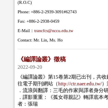
(R.O.C)
Phone: +886-2-2939-3091#62743
Fax: +886-2-2938-0459
E-Mail：
trancfcs@nccu.edu.tw
Contact: Mr. Lin, Ms. Ho
《編譯論叢》徵稿
2022-09-20
《編譯論叢》第
15
卷第
2
期已出刊，共收
往電子期刊網站（
http://ctr.naer.edu.tw/
）
．流浪與翻譯：三毛的作家與譯者身分
．
譯影重重：《孤女尋親記》轉譯底本考（1
者：張瑞