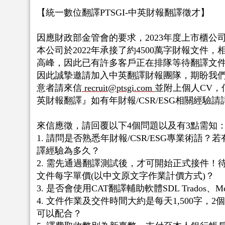
【統一數位翻譯PTSGI-中英財報翻譯徵才】
因應財政部金管會的要求，2023年度上市櫃公
本公司於2022年承接了約4500萬字財報文件，
高峰，因此已有許多客戶正在排隊等待翻譯文
因此誠摯邀請加入中英翻譯財報團隊，期盼我
意者請來信
recruit@ptsgi.com
並附上個人CV，
英財報翻譯』如有年財報/CSR/ESG相關經驗請
來信應徵，請回覆以下4個問題以及有3點需知
1. 請問是否熟悉年財報/CSR/ESG專業術語？若
譯經驗為多久？
2. 需先通過翻譯測試後，才可開始正式接件！
文件每字單價(以中文原文字作業計價方式)？
3. 是否會使用CAT翻譯輔助軟體SDL Trados、Mem
4. 文件作業及交件時間大約是每天1,500字，
可以配合？