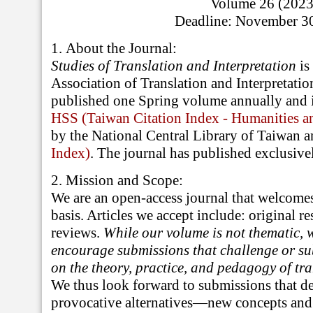
Volume 26 (2023
Deadline: November 3
1.
About the Journal:
Studies of Translation and Interpretation
is
Association of Translation and Interpretatio
published one Spring volume annually and i
HSS (Taiwan Citation Index - Humanities an
by the National Central Library of Taiwan 
Index)
. The journal has published exclusive
2.
Mission and Scope:
We are an open-access journal that welcomes
basis. Articles we accept include: original r
reviews.
While our volume is not thematic, w
encourage submissions that challenge or su
on the theory, practice, and pedagogy of tra
We thus look forward to submissions that d
provocative alternatives—new concepts and