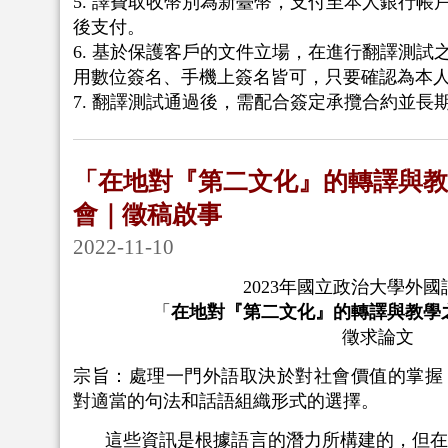
5. 譯費取收幣別為新臺幣，支付至本人銀行帳
後支付。
6. 基於保護客戶的文件立場，在進行翻譯測試
用數位簽名、手機上簽名皆可，只要確認為本
7. 翻譯測試通過後，需配合簽定承攬合約並長
「在地對『第二文化』的轉譯與教
會｜徵稿啟事
2022-11-10
2023
年國立政治大學外國
「
在地對『第二文化』的轉譯與教學
徵求論文
宗旨：處理一門外語取決於對社會價值的掌握
對適當的句法和話語組織形式的選擇。
這些資訊是根據語言的潛力所構建的，但