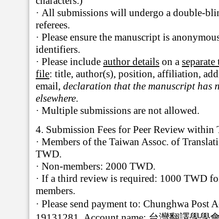
characters.)
·
All submissions will undergo a double-bli
referees.
·
Please ensure the manuscript is anonymou
identifiers.
·
Please include
author details
on a
separate 
file
:
title, author(s), position, affiliation, ad
email,
declaration that the manuscript has 
elsewhere
.
·
Multiple submissions are not allowed.
4.
Submission Fees for Peer Review within 
·
Members of the Taiwan Assoc. of Translati
TWD.
·
Non-members: 2000 TWD.
·
If a third review is required: 1000 TWD f
members.
·
Please send payment to:
Chunghwa Post A
19131281,
Account name:
台灣翻譯學學