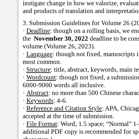
instigate change in how we valorize, evaluat
and products of translation and interpretatio
3.
Submission Guidelines for Volume 26 (2
·
Deadline
: though on a rolling basis, we e
the
November 30, 2022
deadline to be cons
volume (Volume 26, 2023).
·
Language
: though not fixed, manuscripts 
most common.
·
Structure
: title, abstract, keywords, main te
·
Wordcount
: though not fixed, a submissio
6000-9000 words all inclusive.
·
Abstract
: no more than 500 Chinese charac
·
Keywords
: 4-6.
·
Reference and Citation Style
: APA, Chica
accepted at the time of submission.
·
File Format
: Word; 1.5 space; “Normal” 1
additional PDF copy is recommended for spe