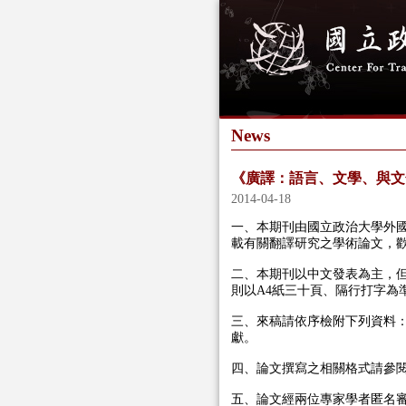
News
《廣譯：語言、文學、與文
2014-04-18
一、本期刊由國立政治大學外
載有關翻譯研究之學術論文，
二、本期刊以中文發表為主，
則以A4紙三十頁、隔行打字為
三、來稿請依序檢附下列資料
獻。
四、論文撰寫之相關格式請參
五、論文經兩位專家學者匿名