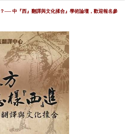
？── 中『西』翻譯與文化揉合』學術論壇，歡迎報名參