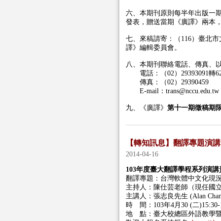
六、本期刊原則每半年出版一
發表，贈送當期《廣譯》兩本
七、來稿請寄：（116）臺北
譯》編輯委員會。
八、本期刊聯絡電話、傳真、以及
電話：（02）29393091轉62
傳真：（02）29390459
E-mail：trans@nccu.edu.tw
九、《廣譯》
第十一期
徵稿期限
【轉知訊息】翻譯專題演講
2014-04-16
103年度臺大翻譯學程系列演講
翻譯專題：台灣軟體中文化現
主持人：陳仕芸老師（現任國
主講人：張志良先生 (Alan C
時 間：103年4月30 (二)15:30-1
地 點：臺大校總區外語教學