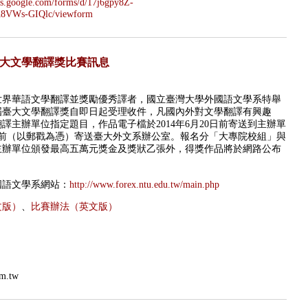
ocs.google.com/forms/d/17j6gpy8Z-
VWs-GIQlc/viewform
臺大文學翻譯獎比賽訊息
世界華語文學翻譯並獎勵優秀譯者，國立臺灣大學外國語文學系特舉
屆臺大文學翻譯獎自即日起受理收件，凡國內外對文學翻譯有興趣
譯主辦單位指定題目，作品電子檔於2014年6月20日前寄送到主辦單
30日前（以郵戳為憑）寄送臺大外文系辦公室。報名分「大專院校組」與
主辦單位頒發最高五萬元獎金及獎狀乙張外，得獎作品將於網路公布
國語文學系網站：
http://www.forex.ntu.edu.tw/main.php
文版）
、
比賽辦法（英文版）
om.tw