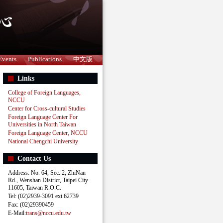
Events
Publications
中文版
Links
College of Foreign Languages,
NCCU
Center for Cross-cultural Studies
Foreign Language Center For
Universities in North Taiwan
Foreign Language Center, NCCU
National Chengchi University
Contact Us
Address: No. 64, Sec. 2, ZhiNan
Rd., Wenshan District, Taipei City
11605, Taiwan R.O.C.
Tel: (02)2939-3091 ext.62739
Fax: (02)29390459
E-Mail:
trans@nccu.edu.tw