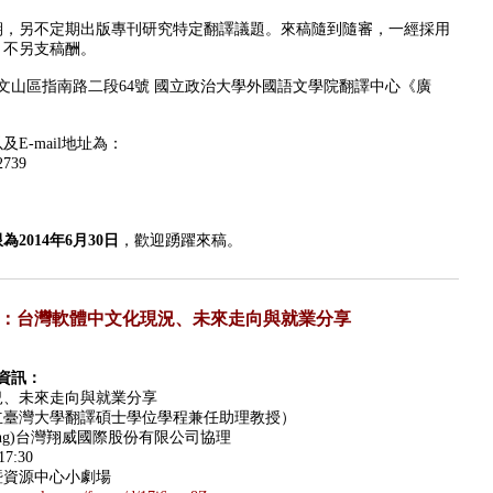
期，另不定期出版專刊研究特定翻譯議題。來稿隨到隨審，一經採用
，不另支稿酬。
市文山區指南路二段64號 國立政治大學外國語文學院翻譯中心《廣
E-mail地址為：
739
為2014年6月30日
，歡迎踴躍來稿。
：台灣軟體中文化現況、未來走向與就業分享
資訊：
況、未來走向與就業分享
立臺灣大學翻譯碩士學位學程兼任助理教授）
hang)台灣翔威國際股份有限公司協理
7:30
暨資源中心小劇場