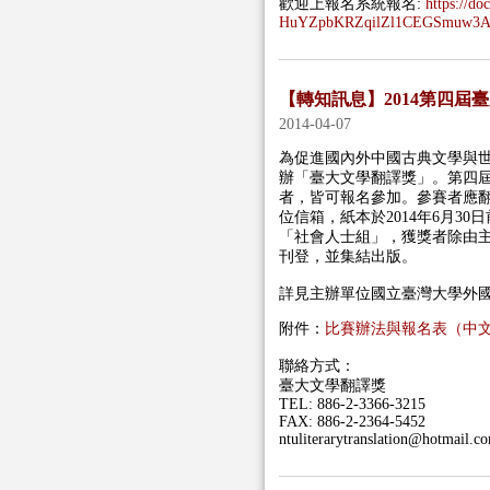
歡迎上報名系統報名:
https://d
HuYZpbKRZqilZl1CEGSmuw3A8
【轉知訊息】2014第四屆
2014-04-07
為促進國內外中國古典文學與
辦「臺大文學翻譯獎」。第四
者，皆可報名參加。參賽者應翻
位信箱，紙本於2014年6月
「社會人士組」，獲獎者除由
刊登，並集結出版。
詳見主辦單位國立臺灣大學外
附件：
比賽辦法與報名表（中
聯絡方式：
臺大文學翻譯獎
TEL: 886-2-3366-3215
FAX: 886-2-2364-5452
ntuliterarytranslation@hotmail.c