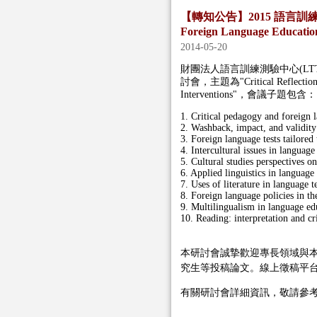
【轉知公告】2015 語言訓練測驗中
Foreign Language Education:
2014-05-20
財團法人語言訓練測驗中心
(LT
討會，主題為
"Critical Reflecti
Interventions"
，會議子題包含：
1. Critical pedagogy and foreign 
2. Washback, impact, and validity
3. Foreign language tests tailored 
4. Intercultural issues in languag
5. Cultural studies perspectives o
6. Applied linguistics in language
7. Uses of literature in language 
8. Foreign language policies in t
9. Multilingualism in language ed
10. Reading: interpretation and cri
本研討會誠摯歡迎專長領域與
究生等投稿論文。線上徵稿平
有關研討會詳細資訊，敬請參