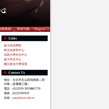
活動集錦
學術刊物
English
Links
政大外語學院
跨文化研究中心
北區大學外文中心
政大外文中心
國立政治大學首頁
Contact Us
地址：台北市文山區指南路二段
64號（道藩樓三樓）
電話：(02)2939-3091轉62739
傳真：(02)29390459
信箱：
trans@nccu.edu.tw