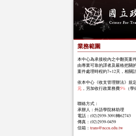
業務範圍
本中心為承接校內之中翻英案件
由專業可靠的譯者及嚴格把關
案件處理時程約7~12天，相
依本中心《收支管理辦法》規
元
，另加收
行政業務費
5%
（學
聯絡方式：
承辦人：外語學院林助理
電話：(02)2939-3091轉62743
傳真：(02)2939-0459
信箱：
trans@nccu.edu.tw