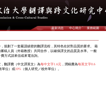
最新消息
中心簡介
業務範圍
，規劃了一套嚴謹縝密的翻譯流程，其特色在於對品質的要求。 藉
的審稿人員（
外籍教授）
共同合作，以確保譯文的品質及水準。一般
關計費方式請來信或來電洽詢。
定，翻譯費（中文譯英文）
為
每中文字1.6元
，潤稿費為
每英文字0.6
術單位）或
10%
（個人研究／校外單位）。