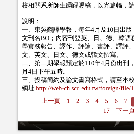
校相關系所師生踴躍賜稿，以光篇幅，
說明：
一、東吳翻譯學報，每年4月及10日出
文刊名BO；內容刊登英、日、德、韓語
學實務報告、譯作、評論、書評、譯評
文、英文、日文、德文或韓文撰寫。
二、第二期學報預定於110年4月份出刊，
月4日下午五時。
三、投稿簡約及論文書寫格式，請至本
網址
http://web-ch.scu.edu.tw/foreign/file
上一頁
1
2
3
4
5
6
7
17
下一