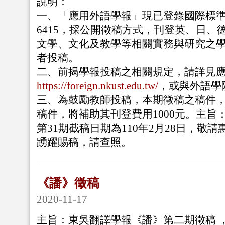
說明：
一、「應用外語學報」現已登錄國際標
6415，採公開徵稿方式，刊登英、日、
文學、文化及教學等相關實務與研究之學
者投稿。
二、前揭學報投稿之相關規定，請詳見
https://foreign.nkust.edu.tw/
，或與外語學
三、為鼓勵教師投稿，本期徵稿之稿件
稿件，將補助其刊登費用
1000
元。主旨
第
31
期截稿日期為
110
年
2
月
28
日，敬請
踴躍賜稿，請查照。
《譒》徵稿
2020-11-17
主旨：東吳翻譯學報《譒》第二期徵稿 