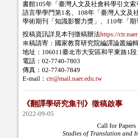
書館
105
年「臺灣人文及社會科學引文索
語言學學門第
1
名、
108
年「臺灣人文及
學術期刊「知識影響力獎」、
110
年「期
投稿資訊詳見本刊徵稿辦法
https://ctr.na
來稿請寄：國家教育研究院編譯論叢編
地址：
106011
臺北市大安區和平東路
1
段
電話：
02-7740-7803
傳真：
02-7740-7849
E-mail
：
ctr@mail.naer.edu.tw
《翻譯學研究集刊》徵稿啟事
2022-09-05
Call for Papers
Studies of Translation and I