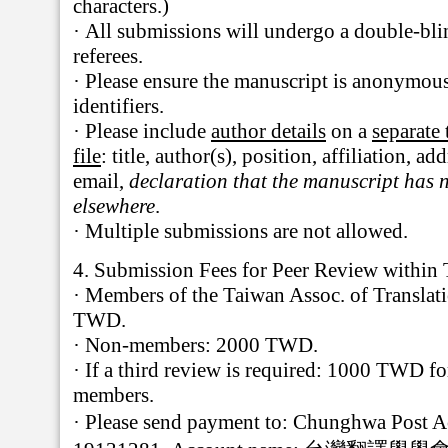
characters.)
·
All submissions will undergo a double-bli
referees.
·
Please ensure the manuscript is anonymou
identifiers.
·
Please include
author details
on a
separate 
file
:
title, author(s), position, affiliation, ad
email,
declaration that the manuscript has 
elsewhere
.
·
Multiple submissions are not allowed.
4.
Submission Fees for Peer Review within 
·
Members of the Taiwan Assoc. of Translati
TWD.
·
Non-members: 2000 TWD.
·
If a third review is required: 1000 TWD f
members.
·
Please send payment to:
Chunghwa Post A