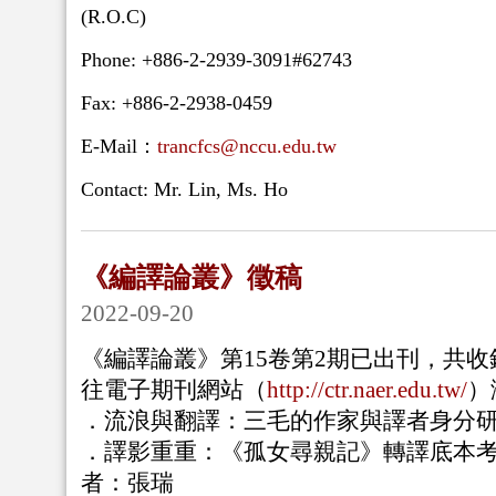
(R.O.C)
Phone: +886-2-2939-3091#62743
Fax: +886-2-2938-0459
E-Mail：
trancfcs@nccu.edu.tw
Contact: Mr. Lin, Ms. Ho
《編譯論叢》徵稿
2022-09-20
《編譯論叢》第
15
卷第
2
期已出刊，共收
往電子期刊網站（
http://ctr.naer.edu.tw/
）
．流浪與翻譯：三毛的作家與譯者身分
．
譯影重重：《孤女尋親記》轉譯底本考（1
者：張瑞