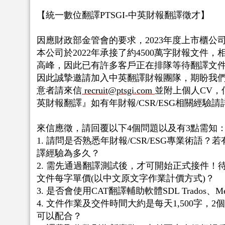
【統一數位翻譯PTSGI-中英財報翻譯徵才】
因應財政部金管會的要求，2023年度上市櫃公
本公司於2022年承接了約4500萬字財報文件，
高峰，因此已有許多客戶正在排隊等待翻譯文
因此誠摯邀請加入中英翻譯財報團隊，期盼我
意者請來信
recruit@ptsgi.com
並附上個人CV，
英財報翻譯』如有年財報/CSR/ESG相關經驗請
來信應徵，請回覆以下4個問題以及有3點需知
1. 請問是否熟悉年財報/CSR/ESG專業術語？若
譯經驗為多久？
2. 需先通過翻譯測試後，才可開始正式接件！
文件每字單價(以中文原文字作業計價方式)？
3. 是否會使用CAT翻譯輔助軟體SDL Trados、Mem
4. 文件作業及交件時間大約是每天1,500字，
可以配合？