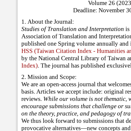
Volume 26 (2023
Deadline: November 3
1.
About the Journal:
Studies of Translation and Interpretation
is
Association of Translation and Interpretatio
published one Spring volume annually and i
HSS (Taiwan Citation Index - Humanities an
by the National Central Library of Taiwan 
Index)
. The journal has published exclusive
2.
Mission and Scope:
We are an open-access journal that welcomes
basis. Articles we accept include: original r
reviews.
While our volume is not thematic, w
encourage submissions that challenge or su
on the theory, practice, and pedagogy of tra
We thus look forward to submissions that d
provocative alternatives—new concepts and