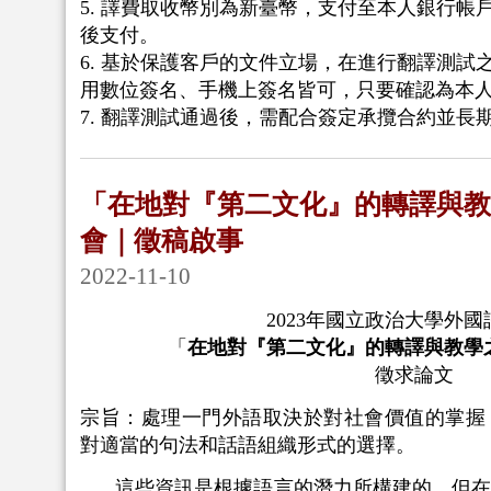
5. 譯費取收幣別為新臺幣，支付至本人銀行帳
後支付。
6. 基於保護客戶的文件立場，在進行翻譯測試
用數位簽名、手機上簽名皆可，只要確認為本
7. 翻譯測試通過後，需配合簽定承攬合約並長
「在地對『第二文化』的轉譯與教
會｜徵稿啟事
2022-11-10
2023
年國立政治大學外國
「
在地對『第二文化』的轉譯與教學
徵求論文
宗旨：處理一門外語取決於對社會價值的掌握
對適當的句法和話語組織形式的選擇。
這些資訊是根據語言的潛力所構建的，但