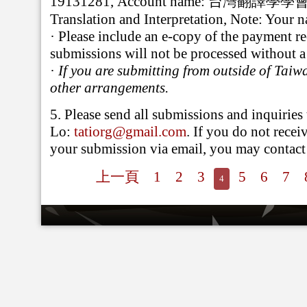
19131281,
Account name:
台灣翻譯學學
Translation and Interpretation,
Note: Your n
·
Please include an e-copy of the payment r
submissions will not be processed without a 
·
If you are submitting from outside of Taiwa
other arrangements.
5.
Please send all submissions and inquiries
Lo:
tatiorg@gmail.com
. If you do not rece
your submission via email, you may contac
上一頁
1
2
3
5
6
7
4