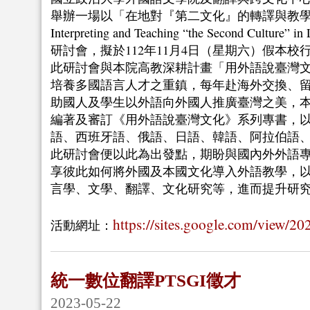
舉辦一場以「在地對『第二文化』的轉譯與教學之挑戰」（
Interpreting and Teaching “the Second Cultur
研討會，擬於112年11月4日（星期六）假本校
此研討會與本院高教深耕計畫「用外語說臺灣
培養多國語言人才之重鎮，每年赴海外交換、
助國人及學生以外語向外國人推廣臺灣之美，本
編著及審訂《用外語說臺灣文化》系列專書，
語、西班牙語、俄語、日語、韓語、阿拉伯語
此研討會便以此為出發點，期盼與國內外外語
享彼此如何將外國及本國文化導入外語教學，
言學、文學、翻譯、文化研究等，進而提升研
https://sites.google.com/view/20
活動網址：
統一數位翻譯PTSGI徵才
2023-05-22