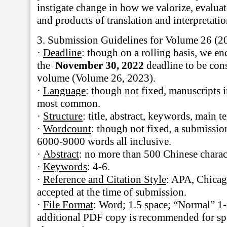
instigate change in how we valorize, evaluat
and products of translation and interpretatio
3.
Submission Guidelines for Volume 26 (2
·
Deadline
: though on a rolling basis, we e
the
November 30, 2022
deadline to be cons
volume (Volume 26, 2023).
·
Language
: though not fixed, manuscripts 
most common.
·
Structure
: title, abstract, keywords, main te
·
Wordcount
: though not fixed, a submissio
6000-9000 words all inclusive.
·
Abstract
: no more than 500 Chinese charac
·
Keywords
: 4-6.
·
Reference and Citation Style
: APA, Chica
accepted at the time of submission.
·
File Format
: Word; 1.5 space; “Normal” 1
additional PDF copy is recommended for spe