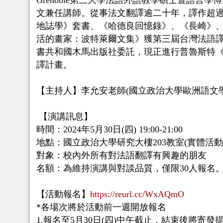
Grenoble第三大學法語外語教學碩士暨語言
文兼任講師。從事法文翻譯逾二十年，譯作超
地誌學》套書、《哈德良回憶錄》、《長崎》
活的畫家：波特萊爾文集》獲第三屆台灣法語
書共和國木馬出版社委託，現正進行普魯斯特
譯計畫。
【主持人】李允安老師(國立政治大學歐洲語文
【演講訊息】
時間：2024年5月30日(四) 19:00-21:00
地點：國立政治大學研究大樓203教室(實體活動
對象：校內外所有對法語翻譯有興趣的朋友
名額：為維持演講與對談品質，僅限30人報名
【活動報名】
https://reurl.cc/WxAQmO
*各場次將於活動前一週開放報名
1.報名至5月30日(四)中午截止，結束後將寄發