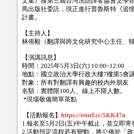
文集》獲第三屆台灣法語譯
者協會文學
馬出版社委託，現正進行普魯斯特《追
計畫。
【主持人】
林侑毅（翻譯與跨文化研究中心主任、
【演講訊息】
時間：
2025年5月3日(六) 10:00~12:00
地點：國立政治大學
行政大樓7樓第5會
對象：所有對翻譯有興趣的校內外朋友
名額：實體限100人、線上不限人數。
*現場敬備簡單茶點
【活動報名】
https://reurl.cc/5KK47n
1.報名至5月2日(五)中午截止，並立即
2.活動預定流程若有變動，將公佈於「