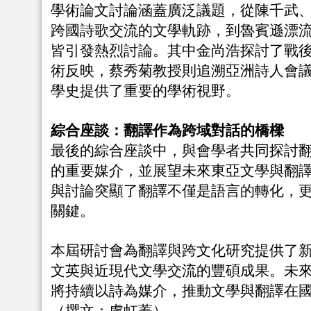
學術論文討論涵蓋廣泛議題，從陳千武
跨國詩歌交流的文學軌跡，到魯賓遜漂
皆引發熱烈討論。其中金尚浩探討了戰
術反映，蔡秀菊教授則追溯亞洲詩人會
學史提供了重要的學術視野。
綜合座談：翻譯作為跨域對話的橋樑
最後的綜合座談中，與會學者共同探討
的重要媒介，並展望未來東亞文學與翻
與討論突顯了翻譯不僅是語言的轉化，
關鍵。
本屆研討會為翻譯與跨文化研究提供了
文英與近現代文學交流的豐碩成果。未
將持續以詩為媒介，推動文學與翻譯在