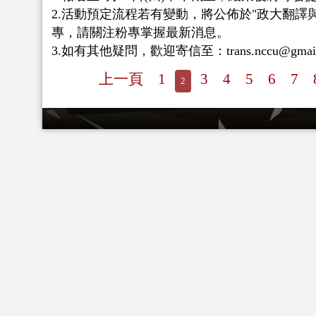
2.活動預定流程若有變動，將公佈於"政大翻譯與
專，請關注粉專掌握最新消息。
3.如有其他疑問，歡迎寄信至：trans.nccu@gmai
上一頁
1
3
4
5
6
7
2