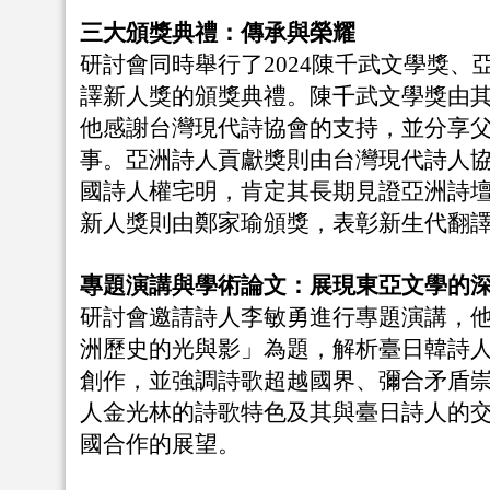
三大頒獎典禮：傳承與榮耀
研討會同時舉行了2024陳千武文學獎、
譯新人獎的頒獎典禮。陳千武文學獎由
他感謝台灣現代詩協會的支持，並分享
事。亞洲詩人貢獻獎則由台灣現代詩人
國詩人權宅明，肯定其長期見證亞洲詩
新人獎則由鄭家瑜頒獎，表彰新生代翻
專題演講與學術論文：展現東亞文學的
研討會邀請詩人李敏勇進行專題演講，
洲歷史的光與影」為題，解析臺日韓詩
創作，並強調詩歌超越國界、彌合矛盾
人金光林的詩歌特色及其與臺日詩人的
國合作的展望。