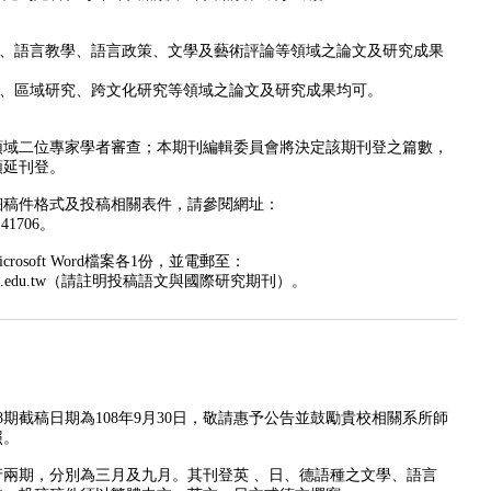
、語言教學、語言政策、文學及藝術評論等領域之論文及研究成果
、區域研究、跨文化研究等領域之論文及研究成果均可。
領域二位專家學者審查；本期刊編輯委員會將決定該期刊登之篇數，
順延刊登。
細稿件格式及投稿相關表件，請參閱網址：
141706
。
crosoft Word
檔案各
1
份，並電郵至：
.edu.tw
（請註明投稿語文與國際研究期刊）。
期截稿日期為108年9月30日，敬請惠予公告並鼓勵貴校相關系所師
照。
兩期，分別為三月及九月。其刊登英 、日、德語種之文學、語言