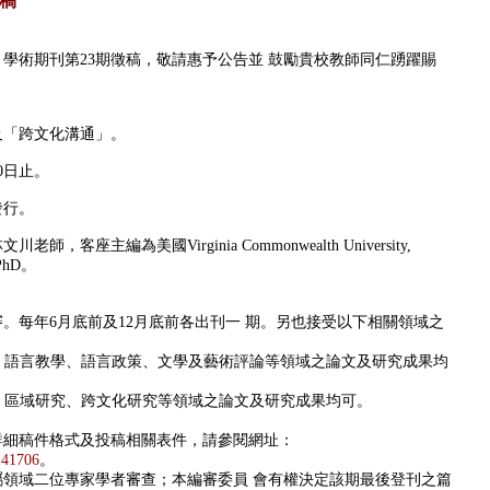
稿
》學術期刊第
23
期徵稿，敬請惠予公告並 鼓勵貴校教師同仁踴躍賜
及「跨文化溝通」。
0
日止。
發行。
林文川老師，客座主編為美國
Virginia Commonwealth University,
 PhD
。
。每年6月底前及12月底前各出刊一 期。另也接受以下相關領域之
學、語言教學、語言政策、文學及藝術評論等領域之論文及研究成果均
務、區域研究、跨文化研究等領域之論文及研究成果均可。
詳細稿件格式及投稿相關表件，請參閱網址：
141706
。
領域二位專家學者審查；本編審委員 會有權決定該期最後登刊之篇