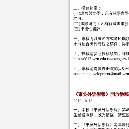
二、徵稿範圍：
(
一
)
語言與文學：凡有關語言學
均可。
(
二
)
國際研究：凡有關國際事務
(
三
)
學術性書評。
三、來稿將以匿名方式送所屬
未能配合出刊時程之稿件，得
四、投稿請參照投稿須知，詳
http://d012.wzu.edu.tw/category/
五、來稿請提供
PDF
檔案以及
Mi
academic.development@mail.wzu
《東吳外語學報》開放徵稿
2019-10-18
一、本校《東吳外語學報》第48
生踴躍賜稿，以光篇幅，請查
二、《東吳外語學報》每年發行