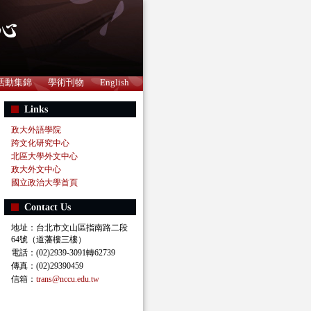
活動集錦
學術刊物
English
Links
政大外語學院
跨文化研究中心
北區大學外文中心
政大外文中心
國立政治大學首頁
Contact Us
地址：台北市文山區指南路二段
64號（道藩樓三樓）
電話：(02)2939-3091轉62739
傳真：(02)29390459
信箱：
trans@nccu.edu.tw