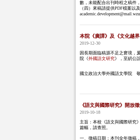
數，未能配合出刊時程之稿件
（四）來稿請提供
PDF
檔案以
academic.development@mail.wz
本院《廣譯》及《文化越界
2019-12-30
因長期面臨稿源不足之窘境，
院《
外國語文研究
》，至紉公
國立政治大學外國語文學院 
《語文與國際研究》開放徵
2019-10-18
主旨：本校《語文與國際研究
篇幅，請查照。
一、徵稿日期：本刊全年徵稿