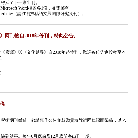
，得延至下一期出刊。
及
Microsoft Word
檔案各
1
份，並電郵至：
u.edu.tw（
請註明投稿語文與國際研究期刊）
。
》兩刊物自2018年停刊，特此公告。
爰《廣譯》與《文化越界》自
2018
年起停刊，歡迎各位先進投稿至本
誼。
敬上
稿
》學術期刊徵稿，敬請惠予公告並鼓勵貴校教師同仁踴躍賜稿，以光
，隨到隨審。每年
6
月底前及
12
月底前各出刊一期。