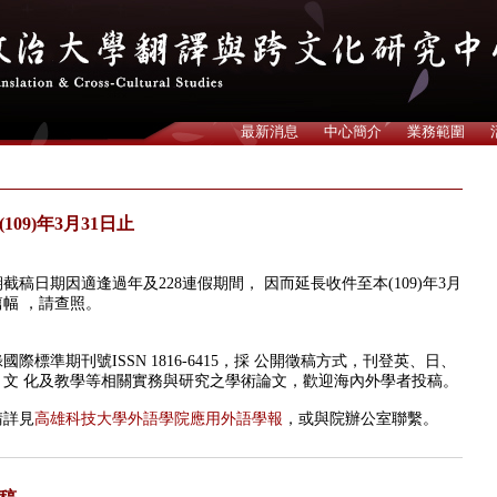
最新消息
中心簡介
業務範圍
09)年3月31日止
截稿日期因適逢過年及228連假期間， 因而延長收件至本(109)年3月
篇幅 ，請查照。
標準期刊號ISSN 1816-6415，採 公開徵稿方式，刊登英、日、
文 化及教學等相關實務與研究之學術論文，歡迎海內外學者投稿。
請詳見
高雄科技大學外語學院應用外語學報
，或與院辦公室聯繫。