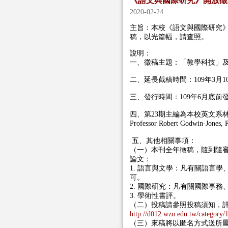
《語文與國際研究》開放徵
2020-02-24
主旨：本校《語文與國際研究
稿，以光篇幅，請查照。
說明：
一、徵稿主題：「教學科技」
二、延長截稿時間：
109
年
3
月
1
三、發行時間：
109
年
6
月底前
四、第
23
期主編為本校英文系
Professor Robert Godwin-Jones,
五、其他相關事項：
（一）本刊全年徵稿，隨到隨審
論文：
1. 語言與文學：凡有關語言
可。
2. 國際研究：凡有關國際事
3. 學術性書評。
（二）投稿請參照投稿須知，
http://d012.wzu.edu.tw/category/
（三）來稿將以匿名方式送所屬