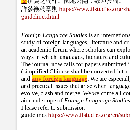
文
撰寫之稿件。園地公開，歡迎投稿。
詳參徵稿章則
https://www.flstudies.org/z
guidelines.html
F
oreign Language Studies
is an internation
study of foreign languages, literature and c
an academic forum where scholars can explor
ways in which languages, literature and cult
The journal now calls for papers submitted
(simplified Chinese shall be converted into 
and
any foreign language
. We are especiall
and practical issues that arise when language
evolve, clash and merge. We welcome all con
aim and scope of
Foreign Language Studies
Please refer to submission
guidelines
https://www.flstudies.org/en/sub