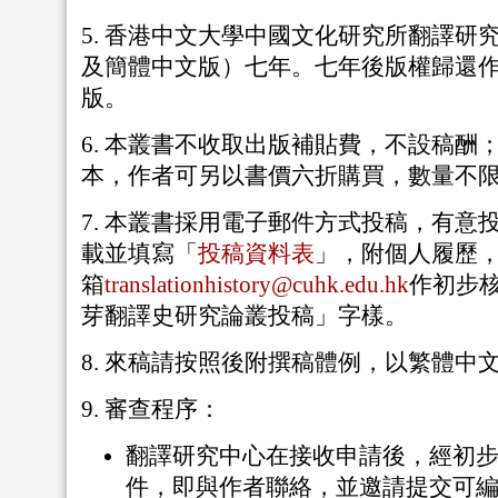
5. 香港中文大學中國文化研究所翻譯研
及簡體中文版）七年。七年後版權歸還
版。
6. 本叢書不收取出版補貼費，不設稿酬
本，作者可另以書價六折購買，數量不
7. 本叢書採用電子郵件方式投稿，有意
載並填寫「
投稿資料表
」，附個人履歷
箱
translationhistory@cuhk.edu.hk
作初步
芽翻譯史研究論叢投稿」字樣。
8. 來稿請按照後附撰稿體例，以繁體中
9. 審查程序：
翻譯研究中心在接收申請後，經初
件，即與作者聯絡，並邀請提交可編輯